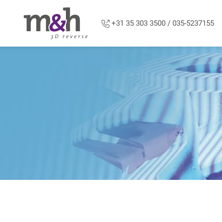
Overslaan en naar de inhoud gaan
+31 35 303 3500 / 035-5237155