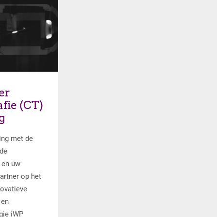
er
er
fie (CT)
g
ing met de
de
r en uw
artner op het
novatieve
 en
gie iWP