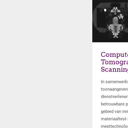
Lees me
Comput
Tomogra
Scannin
In samenwerk
toonaangeven
dienstverlene
betrouwbare p
gebied van in
materiaaltest-
meettechnolo