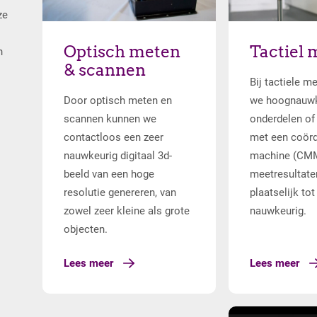
ze
Lees meer
Optisch meten
Lees me
Tactiel 
n
& scannen
Bij tactiele m
Door optisch meten en
we hoognauwk
scannen kunnen we
onderdelen of
contactloos een zeer
met een coörd
nauwkeurig digitaal 3d-
machine (CMM
beeld van een hoge
meetresultaten
resolutie genereren, van
plaatselijk to
zowel zeer kleine als grote
nauwkeurig.
objecten.
Lees meer
Lees meer