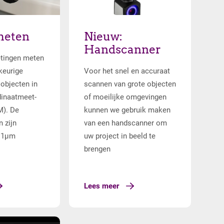
er
meten
Lees meer
Nieuw:
Handscanner
etingen meten
eurige
Voor het snel en accuraat
 objecten in
scannen van grote objecten
inaatmeet­
of moeilijke omgevingen
). De
kunnen we gebruik maken
 zijn
van een handscanner om
t 1µm
uw project in beeld te
brengen
Lees meer