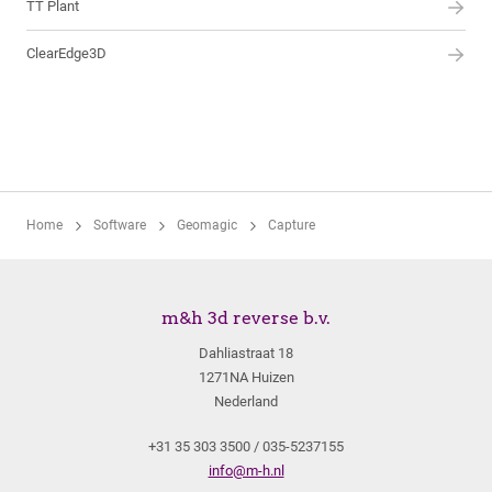
TT Plant
ClearEdge3D
Home
Software
Geomagic
Capture
m&h 3d reverse b.v.
Dahliastraat 18
1271NA Huizen
Nederland
+31 35 303 3500 / 035-5237155
info@m-h.nl