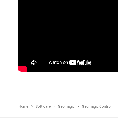
Home
Software
Geomagic
Geomagic Control