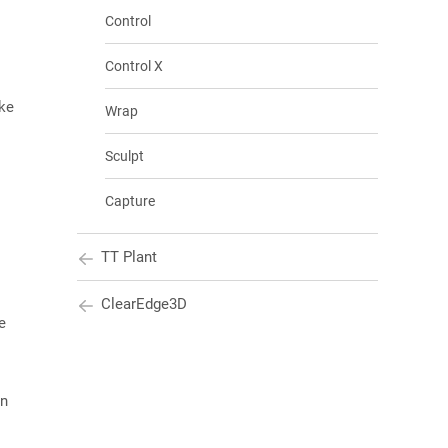
Control
Control X
ke
Wrap
Sculpt
Capture
TT Plant
ClearEdge3D
e
en