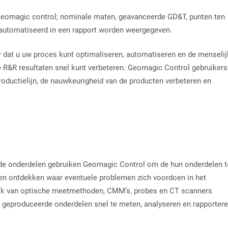
Geomagic control; nominale maten, geavanceerde GD&T, punten ten
eautomatiseerd in een rapport worden weergegeven.
dat u uw proces kunt optimaliseren, automatiseren en de menselij
e R&R resultaten snel kunt verbeteren. Geomagic Control gebruikers
roductielijn, de nauwkeurigheid van de producten verbeteren en
nde onderdelen gebruiken Geomagic Control om de hun onderdelen t
nen ontdekken waar eventuele problemen zich voordoen in het
uik van optische meetmethoden, CMM’s, probes en CT scanners
geproduceerde onderdelen snel te meten, analyseren en rapporter