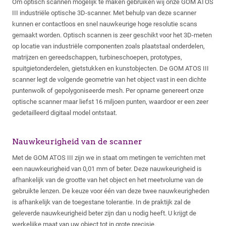
Om optisch scannen mogelijk te maken gebruiken wij onze GOM ATOS
III industriële optische 3D-scanner. Met behulp van deze scanner
kunnen er contactloos en snel nauwkeurige hoge resolutie scans
gemaakt worden. Optisch scannen is zeer geschikt voor het 3D-meten
op locatie van industriële componenten zoals plaatstaal onderdelen,
matrijzen en gereedschappen, turbineschoepen, prototypes,
spuitgietonderdelen, gietstukken en kunstobjecten. De GOM ATOS III
scanner legt de volgende geometrie van het object vast in een dichte
puntenwolk of gepolygoniseerde mesh. Per opname genereert onze
optische scanner maar liefst 16 miljoen punten, waardoor er een zeer
gedetailleerd digitaal model ontstaat.
Nauwkeurigheid van de scanner
Met de GOM ATOS III zijn we in staat om metingen te verrichten met
een nauwkeurigheid van 0,01 mm of beter. Deze nauwkeurigheid is
afhankelijk van de grootte van het object en het meetvolume van de
gebruikte lenzen. De keuze voor één van deze twee nauwkeurigheden
is afhankelijk van de toegestane tolerantie. In de praktijk zal de
geleverde nauwkeurigheid beter zijn dan u nodig heeft. U krijgt de
werkelijke maat van uw object tot in grote precisie.