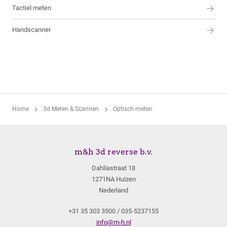
Tactiel meten
Handscanner
Home
3d Meten & Scannen
Optisch meten
m&h 3d reverse b.v.
Dahliastraat 18
1271NA Huizen
Nederland
+31 35 303 3500 / 035-5237155
info@m-h.nl