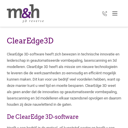
+31 35 303 3
Menu
ClearEdge3D
ClearEdge 3D-software heeft zich bewezen in technische innovatie en
leiderschap in geautomatiseerde vormbepaling, laserscanning en 3d
modelleren. ClearEdge 3D heeft als missie om nieuwe technologieën
te leveren die de werkzaamheden zo eenvoudig en efficiënt mogelijk
kunnen maken. Dit kan voor uw bedrijf veel voordelen hebben, want op
deze manier kunt u veel tijd en moeite besparen. ClearEdge 3D weet
als geen ander dat de innovaties op geautomatiseerde vormbepaling,
laserscanning en 3d modelleren elkaar razendsnel opvolgen en daarom
houden zij deze nauwlettend in de gaten.
De ClearEdge 3D-software
Heeft u een bedrijf in de metaal- of kunststof sector en heeft u een