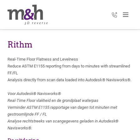
+31 35 303 3
Menu
Rithm
Real-Time Floor Flatness and Levelness
Reduce ASTM E1155 reporting from days to minutes with streamlined
FF/FL
Analysis directly from scan data loaded into Autodesk® Navisworks®.
Voor Autodesk® Navisworks®
Real-Time Floor vlakheid en de grondplaat waterpas
Verminder ASTM E1155 rapportage van dagen tot minuten met
gestroomlijnde FF / FL
Analyse rechtstreeks van scangegevens geladen in Autodesk®
Navisworks®.