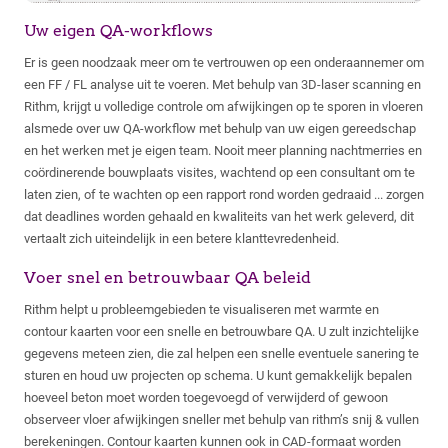
Uw eigen QA-workflows
Er is geen noodzaak meer om te vertrouwen op een onderaannemer om
een FF / FL analyse uit te voeren. Met behulp van 3D-laser scanning en
Rithm, krijgt u volledige controle om afwijkingen op te sporen in vloeren
alsmede over uw QA-workflow met behulp van uw eigen gereedschap
en het werken met je eigen team. Nooit meer planning nachtmerries en
coördinerende bouwplaats visites, wachtend op een consultant om te
laten zien, of te wachten op een rapport rond worden gedraaid ... zorgen
dat deadlines worden gehaald en kwaliteits van het werk geleverd, dit
vertaalt zich uiteindelijk in een betere klanttevredenheid.
Voer snel en betrouwbaar QA beleid
Rithm helpt u probleemgebieden te visualiseren met warmte en
contour kaarten voor een snelle en betrouwbare QA. U zult inzichtelijke
gegevens meteen zien, die zal helpen een snelle eventuele sanering te
sturen en houd uw projecten op schema. U kunt gemakkelijk bepalen
hoeveel beton moet worden toegevoegd of verwijderd of gewoon
observeer vloer afwijkingen sneller met behulp van rithm’s snij & vullen
berekeningen. Contour kaarten kunnen ook in CAD-formaat worden