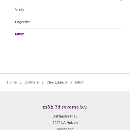
Verity
EdgeWise
Rithm
Home
Software
ClearEdge3D
Rithm
m&h 3d reverse b.v.
Dahliastraat 18
1271NA Huizen
Nederland