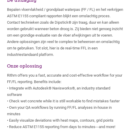
De uitdaging
Bepalen vloervlakheid / grondplaat waterpas (FF / FL) en het verkrijgen
ASTM E1155 compliant rapporten blijkt een omslachtig proces.
Contact technieken zoals de Dipstick® zijn traag, duur en kan alleen
worden gebruikt wanneer beton droog is. Zij bieden niet genoeg inzicht
om een grondige evaluatie van de vloer afwijkingen uit te voeren.
Andere oplossingen zijn veel te complex te beheersen en omslachtig
om te gebruiken. Tot slot, hier is de real-time FFL in een
industriestandaard platform.
Onze oplossing
Rithm offers you a fast, accurate and cost-effective workflow for your
FF/FL reporting. Benefits include:
• Integrate with Autodesk® Navisworks®, an industry standard
software
• Check wet concrete while it is still workable to find mistakes faster
• Own your QA workflows by running FF/FL analyses in-house in
minutes
• Easily visualize deviations with heat maps, contours, grid points
• Reduce ASTM E1155 reporting from days to minutes---and more!