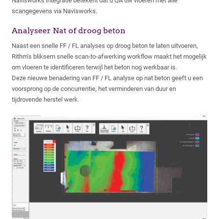
Navisworks integratie betekent dat u QA uw vloeren met alle
scangegevens via Navisworks.
Analyseer Nat of droog beton
Naast een snelle FF / FL analyses op droog beton te laten uitvoeren,
Rithm’s bliksem snelle scan-to-afwerking workflow maakt het mogelijk
om vloeren te identificeren terwijl het beton nog werkbaar is.
Deze nieuwe benadering van FF / FL analyse op nat beton geeft u een
voorsprong op de concurrentie, het verminderen van duur en
tijdrovende herstel werk.