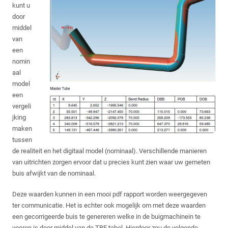
kunt u
door
middel
van
een
nomin
aal
model
een
vergeli
jking
maken
tussen
de realiteit en het digitaal model (nominaal). Verschillende manieren
van uitrichten zorgen ervoor dat u precies kunt zien waar uw gemeten
buis afwijkt van de nominaal.
Deze waarden kunnen in een mooi pdf rapport worden weergegeven
ter communicatie. Het is echter ook mogelijk om met deze waarden
een gecorrigeerde buis te genereren welke in de buigmachinein te
voeren is door middel van de TBE tabel. Hierdoor zou de volgende