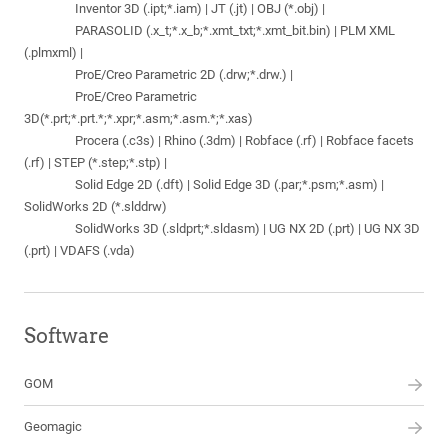
Inventor 3D (.ipt;*.iam) | JT (.jt) | OBJ (*.obj) |
PARASOLID (.x_t;*.x_b;*.xmt_txt;*.xmt_bit.bin) | PLM XML
(.plmxml) |
ProE/Creo Parametric 2D (.drw;*.drw.) |
ProE/Creo Parametric
3D(*.prt;*.prt.*;*.xpr;*.asm;*.asm.*;*.xas)
Procera (.c3s) | Rhino (.3dm) | Robface (.rf) | Robface facets
(.rf) | STEP (*.step;*.stp) |
Solid Edge 2D (.dft) | Solid Edge 3D (.par;*.psm;*.asm) |
SolidWorks 2D (*.slddrw)
SolidWorks 3D (.sldprt;*.sldasm) | UG NX 2D (.prt) | UG NX 3D
(.prt) | VDAFS (.vda)
Software
GOM
Geomagic