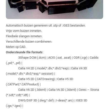
Automatisch buizen genereren uit .stp of .IGES bestanden.
Vrije vorm buizen inmeten.
Flexibele slangen inmeten.
Verschillende buizen combineren.
Meten op CAD.
Ondersteunde
file formats
:
3Shape DCM (.dcm) | ACIS (.sat, .asat) | CGR (.cgr) | Cadds
(_pd;*._pd) |
Catia V4 2D (.model;*.dlv;*.dlv3;*exp) | Catia V4 3D
(.model;*.dlv;*.dlv3;*exp;*.session) |
Catia V5 2D (.CATDrawing) | Catia V5 3D
(.CATPart;*.CATProduct) |
Catia V6 2D (.3dxml) | Catia V6 3D (.3dxml) | Cerec – Sirona
(*.sdt;*.cdt;*.idt) |
DWG/DXF 3D (.dwg;*.dxf) | I-deas(*.arc) | IGES 3D
(.igs;*.iges) |